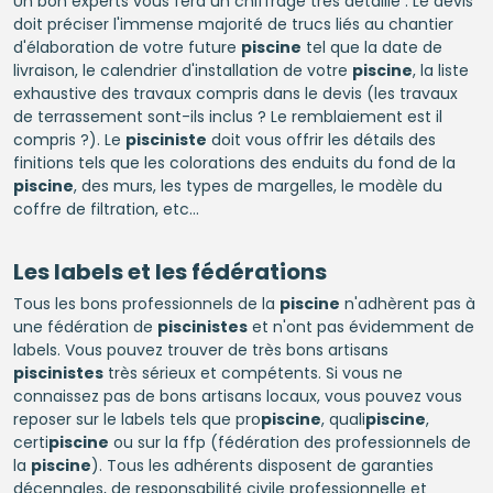
Un bon experts vous fera un chiffrage très détaillé . Le devis
doit préciser l'immense majorité de trucs liés au chantier
d'élaboration de votre future
piscine
tel que la date de
livraison, le calendrier d'installation de votre
piscine
, la liste
exhaustive des travaux compris dans le devis (les travaux
de terrassement sont-ils inclus ? Le remblaiement est il
compris ?). Le
pisciniste
doit vous offrir les détails des
finitions tels que les colorations des enduits du fond de la
piscine
, des murs, les types de margelles, le modèle du
coffre de filtration, etc…
Les labels et les fédérations
Tous les bons professionnels de la
piscine
n'adhèrent pas à
une fédération de
piscinistes
et n'ont pas évidemment de
labels. Vous pouvez trouver de très bons artisans
piscinistes
très sérieux et compétents. Si vous ne
connaissez pas de bons artisans locaux, vous pouvez vous
reposer sur le labels tels que pro
piscine
, quali
piscine
,
certi
piscine
ou sur la ffp (fédération des professionnels de
la
piscine
). Tous les adhérents disposent de garanties
décennales, de responsabilité civile professionnelle et