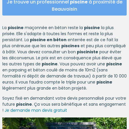
Je trouve un professionnel
piscine
à proximité de
Beauvoisin
La
piscine
maçonnée en béton reste la
piscine
la plus
prisée. Elle s'adapte à toutes les formes et reste la plus
persistant. La
piscine en béton
enterrée est de ce fait la
plus onéreuse que les autres
piscines
et peu plus compliqué
à bâtir. Vous devez consulter un bon
pisciniste
pour éviter
les déconvenus. Le prix est en conséquence plus élevé que
les autres types de
piscine
. Vous pouvez avoir une
piscine
en parpaing et béton coulé de moins de 10m2 (sans
formalité ni dépôt de demande de travaux) à partir de 10 000
euros. Il vous faudra compte le triple pour une
piscine
légèrement plus grande en béton projeté.
Soyez fixé en demandant votre devis personnalisé pour votre
future
piscine
. Ça vous sera bénéfique et sans engagement
!
Je demande mon devis gratuit