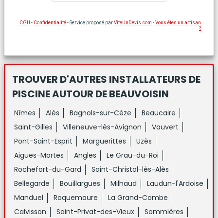
CGU
-
Confidentialité
- Service proposé par
ViteUnDevis.com
-
Vous êtes un artisan
?
TROUVER D'AUTRES INSTALLATEURS DE
PISCINE
AUTOUR DE BEAUVOISIN
Nîmes
Alès
Bagnols-sur-Cèze
Beaucaire
Saint-Gilles
Villeneuve-lès-Avignon
Vauvert
Pont-Saint-Esprit
Marguerittes
Uzès
Aigues-Mortes
Angles
Le Grau-du-Roi
Rochefort-du-Gard
Saint-Christol-lès-Alès
Bellegarde
Bouillargues
Milhaud
Laudun-l'Ardoise
Manduel
Roquemaure
La Grand-Combe
Calvisson
Saint-Privat-des-Vieux
Sommières