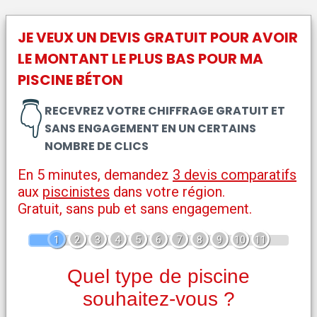
JE VEUX UN DEVIS GRATUIT POUR AVOIR
LE MONTANT LE PLUS BAS POUR MA
PISCINE BÉTON
👇
RECEVREZ VOTRE CHIFFRAGE GRATUIT ET
SANS ENGAGEMENT EN UN CERTAINS
NOMBRE DE CLICS
En 5 minutes, demandez
3 devis comparatifs
aux
piscinistes
dans votre région.
Gratuit, sans pub et sans engagement.
1
2
3
4
5
6
7
8
9
10
11
Quel type de piscine
souhaitez-vous ?